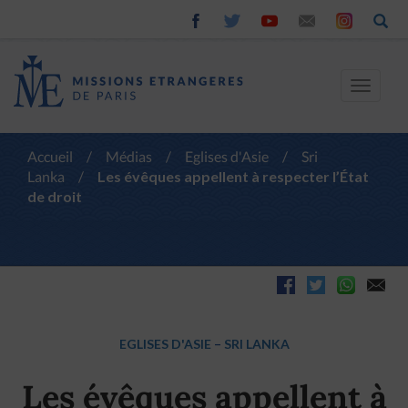
Toggle
navigat
Accueil
/
Médias
/
Eglises d'Asie
/
Sri
Lanka
/
Les évêques appellent à respecter l’État
de droit
EGLISES D'ASIE
–
SRI LANKA
Les évêques appellent à