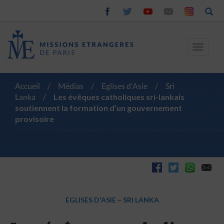
Toggle
navigat
Accueil
/
Médias
/
Eglises d'Asie
/
Sri
Lanka
/
Les évêques catholiques sri-lankais
soutiennent la formation d’un gouvernement
provisoire
EGLISES D'ASIE
–
SRI LANKA