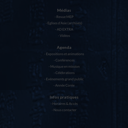
Médias
Revue MEP
Eglises d’Asie (archives)
AD EXTRA
Vidéos
Agenda
Expositions et animations
Conférences
Musique en mission
Célébrations
Evénements grand public
Année Corée
Infos pratiques
Horaires & Accès
Nous contacter