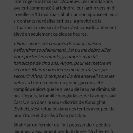
interrogé le 30 mai par
Ucanews
. Les inondations
avaient commencé à atteindre leur jardin vers midi
la veille, le 13 mai, mais Shahriar, son épouse et leurs
six enfants ne réalisaient pas la gravité de la
situation. Le niveau de l’eau s’est considérablement
élevé en seulement quelques heures.
« Nous avons été choqués de voir la maison
s’effondrer soudainement. J’ai pu me débrouiller
pour porter les enfants, y compris mon fils
handicapé de cinq ans, Aryan, pour les mettre en
sécurité. Mais malheureusement, je n’ai pas pu
secourir Ahriar à temps et il a été enseveli sous les
débris. »
L’enterrement du jeune garçon a été
compliqué alors que le niveau de l’eau ne diminuait
pas. Depuis, la famille bangladaise, de Laxmiprasad
East Union dans le sous-district de Kanaighat
(Sylhet), s’est réfugiée dans des tentes avec peu de
nourriture et d’accès à l’eau potable.
Shahriar, un fermier qui fait pousser du riz et des
légumes, a également perdu 8 de ses 16 chèvres à