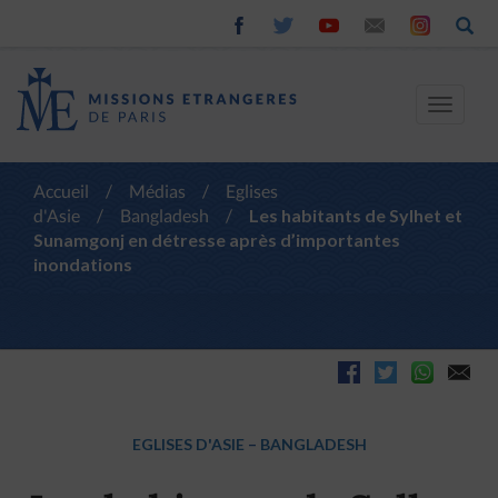
Toggle
navigat
Accueil
/
Médias
/
Eglises
d'Asie
/
Bangladesh
/
Les habitants de Sylhet et
Sunamgonj en détresse après d’importantes
inondations
EGLISES D'ASIE
–
BANGLADESH