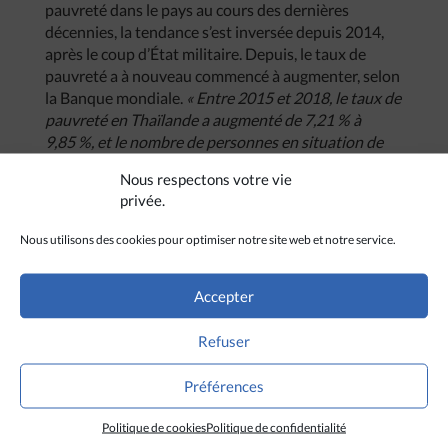
pauvreté dans le pays au cours des dernières
décennies, la tendance s’est inversée depuis 2014,
après le coup d’État militaire. Depuis, le taux de
pauvreté a à nouveau commencé à augmenter, selon
la Banque mondiale.
« Entre 2015 et 2018, le taux de
pauvreté en Thaïlande a augmenté de 7,21 % à
9,85 %, et le nombre de personnes en situation de
pauvreté a augmenté de 4,85 millions à plus de
Nous respectons votre vie
6,7 millions »,
indiquait un rapport de la Banque
privée.
mondiale publié en mars 2020, juste avant la
pandémie. Depuis la publication du rapport, le taux
Nous utilisons des cookies pour optimiser notre site web et notre service.
de pauvreté a vraisemblablement continué
d’augmenter.
« Les habitants de mon quartier
meurent de faim »,
assure Boonrak Boonma, qui
Accepter
travaillait comme femme de ménage dans un hôtel
de la capitale avant la crise sanitaire, et qui vit dans
Refuser
un bidonville de Bangkok.
« Notre situation semble
sans espoir, nous ne savons plus quoi faire. »
Préférences
(Avec Ucanews)
Politique de cookies
Politique de confidentialité