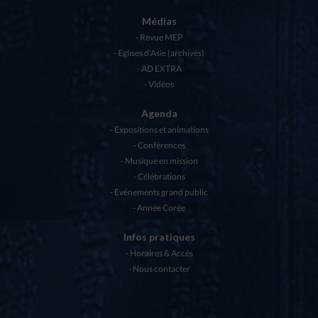
Médias
Revue MEP
Eglises d’Asie (archives)
AD EXTRA
Vidéos
Agenda
Expositions et animations
Conférences
Musique en mission
Célébrations
Evénements grand public
Année Corée
Infos pratiques
Horaires & Accès
Nous contacter