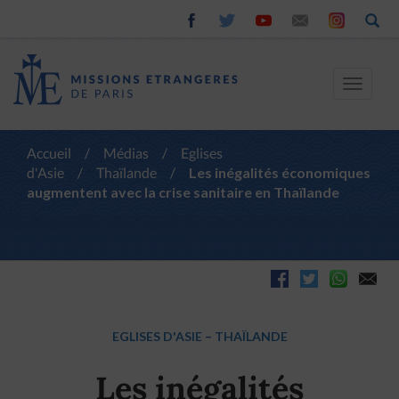
Toggle
navigat
Accueil
/
Médias
/
Eglises
d'Asie
/
Thaïlande
/
Les inégalités économiques
augmentent avec la crise sanitaire en Thaïlande
EGLISES D'ASIE
–
THAÏLANDE
Les inégalités