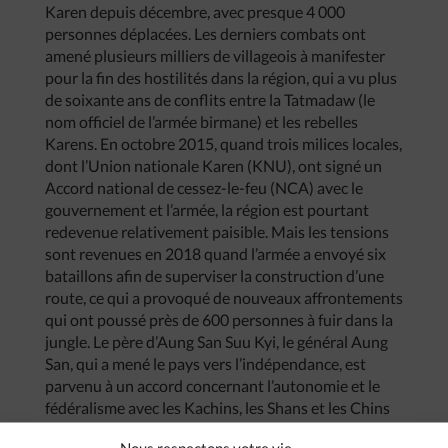
Karen depuis décembre, avec presque 4 000
personnes déplacées. Les derniers combats ont
amené plusieurs milliers de villageois à manifester
pour la fin des hostilités dans la région, qui a vu plus
de soixante ans de conflits entre la Tatmadaw (le
nom officiel de l’armée birmane) et les rebelles
Karens. En octobre 2015, quand trois milices locales,
dont l’Union nationale Karen (KNU), ont signé un
Accord national de cessez-le-feu (NCA) avec le
gouvernement et l’armée, la région est pourtant
redevenue relativement paisible. Mais les tensions
sont revenues en 2018 quand l’armée a envoyé six
bataillons afin de superviser la construction d’une
route, ce qui a provoqué de nouveaux affrontements
qui ont poussé près de 600 personnes à fuir dans la
jungle. Le père d’Aung San Suu Kyi, le général Aung
San, qui a mené le pays vers l’indépendance, est
parvenu à un accord concernant l’autonomie et le
fédéralisme avec les Kachins, les Shans et les Chins
en 1947, sans parvenir à convaincre les autres
Nous respectons votre vie