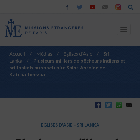
Toggle
navigat
Accueil
/
Médias
/
Eglises d'Asie
/
Sri
Lanka
/
Plusieurs milliers de pêcheurs indiens et
sri-lankais au sanctuaire Saint-Antoine de
Katchatheevua
EGLISES D'ASIE
–
SRI LANKA