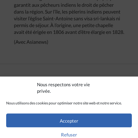
garantit aux pêcheurs indiens le droit de pêcher
dans la région. Sur l’île, les pèlerins indiens peuvent
visiter l’église Saint-Antoine sans visa sri-lankais ni
permis de séjour. À l’origine, une petite chapelle
avait été érigée en 1806 avant d’être élargie en 1828.
(Avec Asianews)
CRÉDITS
Nous respectons votre vie
privée.
Melani Manel Perera / Asianews
Nous utilisons des cookies pour optimiser notre site web et notre service.
Accepter
Refuser