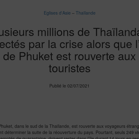
Eglises d'Asie
–
Thaïlande
usieurs millions de Thaïland
fectés par la crise alors que l’
de Phuket est rouverte aux
touristes
Publié le 02/07/2021
 de Phuket, dans le sud de la Thaïlande, est rouverte aux voyageurs étran
t déterminer la suite de la réouverture du pays. Pourtant, seuls 249 vis
xemptés de quarantaine, doivent rester dans l’île durant 14 jours en r