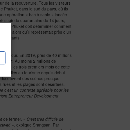
jour de la réouverture. Tous les visiteurs
de Phuket, dans le sud du pays, où ils
 une opération « bac à sable » lancée
r subir de quarantaine de 14 jours,
 lancé à Phuket doit déterminer comment
uché, alors qu’il représentait près d’un
rs migrants.
 à ce jour. En 2019, près de 40 millions
alement. Au moins 2 millions de
durant les trois premiers mois de cette
evenus liés au tourisme depuis début
ls découvrent des scènes presque
es rues et les plages sont désertées.
e c’est un contexte agréable pour les
rism Entrepreneur Development
nt de fermer.
« C’est très difficile de
tivité »,
explique Srangsan. Par