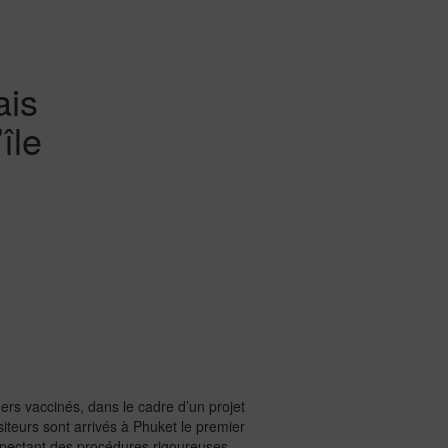
ais
île
gers vaccinés, dans le cadre d’un projet
iteurs sont arrivés à Phuket le premier
espectant des procédures rigoureuses.