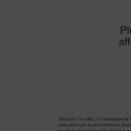
Pl
af
Depuis le 1er juillet, l’île touristique
pilote lancé par le gouvernement, devan
jour de la réouverture. Ces derniers, e