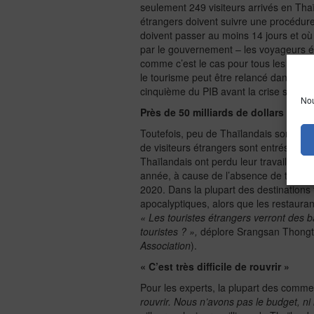
seulement 249 visiteurs arrivés en Thaï
étrangers doivent suivre une procédure 
doivent passer au moins 14 jours et où 
par le gouvernement – les voyageurs ét
comme c’est le cas pour tous les voyag
le tourisme peut être relancé dans le pa
cinquième du PIB avant la crise sanitaire
Nou
Près de 50 milliards de dollars de p
Toutefois, peu de Thaïlandais sont susce
de visiteurs étrangers sont entrés en 
Thaïlandais ont perdu leur travail face
année, à cause de l’absence de touriste
2020. Dans la plupart des destinations
apocalyptiques, alors que les restaurant
« Les touristes étrangers verront des 
touristes ? »,
déplore Srangsan Thongta
Association
).
« C’est très difficile de rouvrir »
Pour les experts, la plupart des commerc
rouvrir. Nous n’avons pas le budget, ni