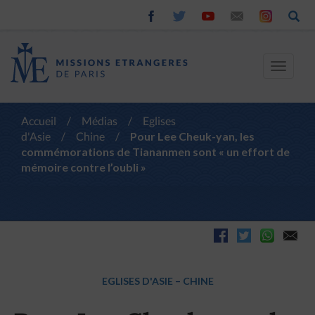
Toggle
navigat
Accueil
/
Médias
/
Eglises
d'Asie
/
Chine
/
Pour Lee Cheuk-yan, les
commémorations de Tiananmen sont « un effort de
mémoire contre l’oubli »
EGLISES D'ASIE
–
CHINE