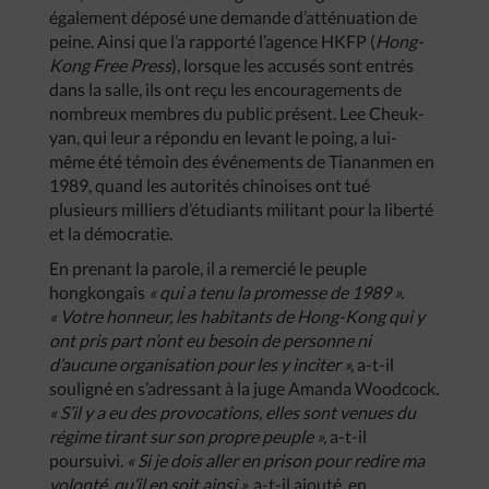
également déposé une demande d’atténuation de
peine. Ainsi que l’a rapporté l’agence HKFP (
Hong-
Kong Free Press
), lorsque les accusés sont entrés
dans la salle, ils ont reçu les encouragements de
nombreux membres du public présent. Lee Cheuk-
yan, qui leur a répondu en levant le poing, a lui-
même été témoin des événements de Tiananmen en
1989, quand les autorités chinoises ont tué
plusieurs milliers d’étudiants militant pour la liberté
et la démocratie.
En prenant la parole, il a remercié le peuple
hongkongais
« qui a tenu la promesse de 1989 ».
« Votre honneur, les habitants de Hong-Kong qui y
ont pris part n’ont eu besoin de personne ni
d’aucune organisation pour les y inciter »,
a-t-il
souligné en s’adressant à la juge Amanda Woodcock.
« S’il y a eu des provocations, elles sont venues du
régime tirant sur son propre peuple »,
a-t-il
poursuivi.
« Si je dois aller en prison pour redire ma
volonté, qu’il en soit ainsi »,
a-t-il ajouté, en