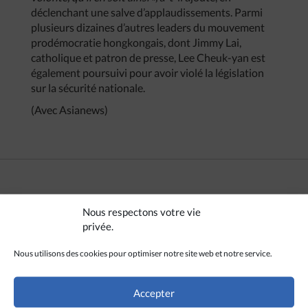
déclenchant une salve d’applaudissements. Parmi
plusieurs dizaines d’autres leaders du mouvement
prodémocratie hongkongais, dont Jimmy Lai,
catholique et patron de presse, Lee Cheuk-yan est
également poursuivi pour avoir violé la législation
sur la sécurité nationale.
(Avec Asianews)
CRÉDITS
Nous respectons votre vie
privée.
Exploringlife
(
CC BY-SA 4.0
)
Nous utilisons des cookies pour optimiser notre site web et notre service.
Accepter