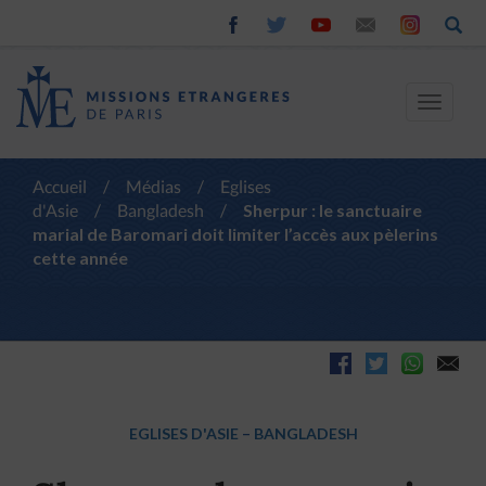
Toggle
navigat
Accueil
/
Médias
/
Eglises
d'Asie
/
Bangladesh
/
Sherpur : le sanctuaire
marial de Baromari doit limiter l’accès aux pèlerins
cette année
EGLISES D'ASIE
–
BANGLADESH