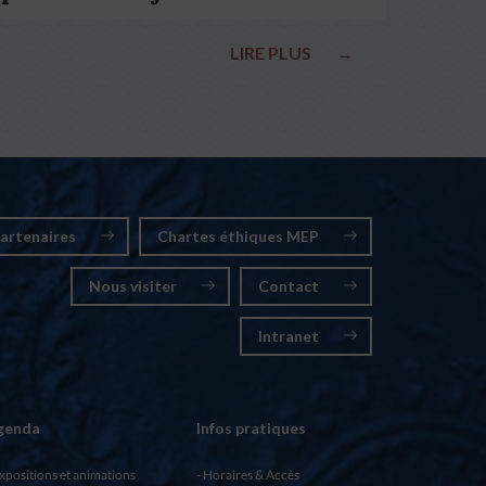
élections nationales
LIRE PLUS
→
artenaires
Chartes éthiques MEP
Nous visiter
Contact
Intranet
genda
Infos pratiques
xpositions et animations
Horaires & Accès