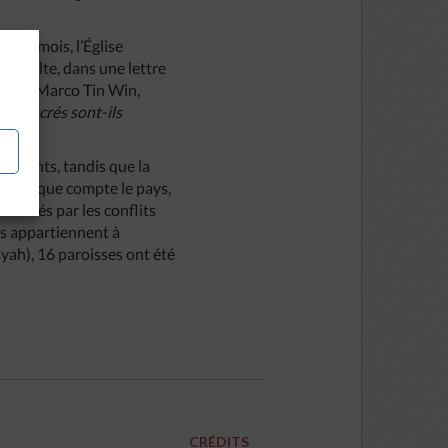
 huit mois, l’Église
 de culte, dans une lettre
ar Mgr Marco Tin Win,
eux sacrés sont-ils
abitants, tandis que la
ocèses que compte le pays,
ffectés par les conflits
es appartiennent à
ayah), 16 paroisses ont été
CRÉDITS