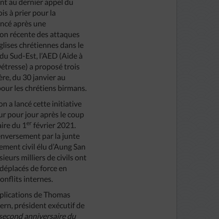
ant au dernier appel du
is à prier pour la
ancé après une
on récente des attaques
glises chrétiennes dans le
 du Sud-Est, l’AED (Aide à
Détresse) a proposé trois
ère, du 30 janvier au
pour les chrétiens birmans.
on a lancé cette initiative
ur pour jour après le coup
er
aire du 1
février 2021.
enversement par la junte
ment civil élu d’Aung San
sieurs milliers de civils ont
 déplacés de force en
onflits internes.
xplications de Thomas
rn, président exécutif de
 second anniversaire du