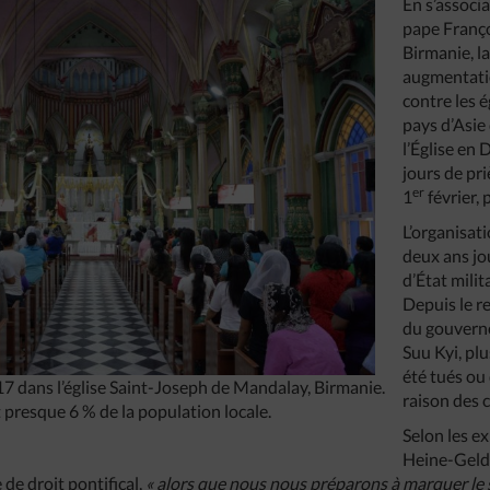
En s’associ
pape Franço
Birmanie, l
augmentati
contre les é
pays d’Asie
l’Église en 
jours de pri
er
1
février, 
L’organisati
deux ans jo
d’État milit
Depuis le r
du gouverne
Suu Kyi, plu
été tués ou
7 dans l’église Saint-Joseph de Mandalay, Birmanie.
raison des c
 presque 6 % de la population locale.
Selon les e
Heine-Gelde
 de droit pontifical,
« alors que nous nous préparons à marquer le