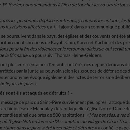
er
e 1
février, nous demandons à Dieu de toucher les cœurs de tous
outes les personnes déplacées internes, y compris les enfants, les
s les régions affectées »,
a-t-il ajouté dans un communiqué publié 
i se poursuivent dans le pays, des églises et des couvents ont été
joritairement chrétiens de Kayah, Chin, Karen et Kachin, et des prê
ions pour la fin des violences et le retour du dialogue, qui serait u
de la Birmanie »,
a poursuivi Thomas Heine-Geldern.
ont plusieurs centaines d’enfants, ont été tués depuis deux ans da
rrêtées par la junte au pouvoir, selon les groupes de défense des 
 rester anonyme, évoque également des actes de terrorisme délibér
tholiques du pays ».
és sont-ils attaqués et détruits ? »
 message de paix du Saint-Père surviennent peu après l’attaque du
 l’archidiocèse de Mandalay, durant laquelle l’église Notre-Dame d
té incendiée ainsi que près de 500 habitations.
« Mes pensées, avec d
e, où l’église Notre-Dame de l’Assomption du village de Chan Thar, l
portants dans le pays, a été incendiée et détruite »,
a confié le pape