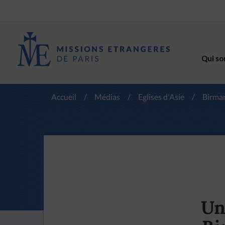
Qui so
Accueil
/
Médias
/
Eglises d'Asie
/
Birma
Un