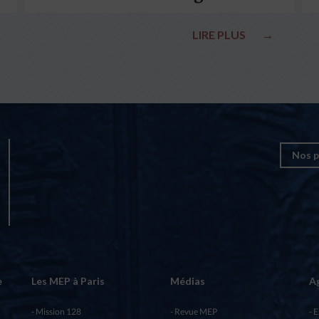
le pape François
LIRE PLUS
→
Nos p
e
Les MEP à Paris
Médias
A
Mission 128
Revue MEP
E