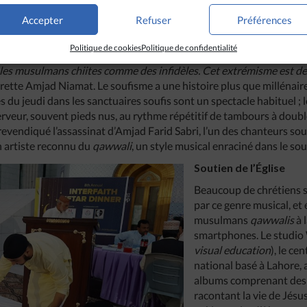
u Coran.
« Les terroristes peuvent frapper partout, mais les extré
Accepter
Refuser
Préférences
truire des lieux de culte sur des tombeaux comme contraire à l’isla
ne veillée aux chandelles organisée le 11 mai à Data Darbar, trois j
Politique de cookies
Politique de confidentialité
condamnent la tradition populaire du ‘dhamal’, une danse rituelle s
 les musulmans chiites comme des infidèles. Cet extrémisme est d
rette Amjad Niamat. Le soufisme a une histoire plus que millénair
s du jeudi dans les sanctuaires soufis sont un spectacle habituel ; l
rveur, souvent pieds nus, au rythme répétitif de tambours à doub
evendiqué l’assassinat d’Amjad Farid Sabri, l’un des chanteurs souf
n artiste reconnu du
qawwali
, un style musical enraciné dans le so
Soutien de l’Église
Beaucoup de chrétiens 
par ce genre musical, et
musulmans
qawwalis
à 
smartphones. Le studio
visual education
), le ce
national basé à Lahore, 
albums comprenant des
racontant la vie de Jésu