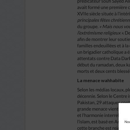
prédicateur soufi Sayed A
avait formé une première 
XVIIe siècle située à l’intér
principales fêtes chrétienne
du groupe.
« Mais nous vou
l’extrémisme religieux ».
De
afin de montrer leur soutie
familles endeuillées et à l
un brigadier catholique a é
attentats contre Data Darb
début du ramadan, deux ka
morts et deux cents blessé
La menace wahhabite
Selon les médias locaux, pl
décennie. Selon le Centre 
Pakistan, 29 attaques contr
grande menace vient des w
et l’harmonie interreligie
l’islam, est basé en Arabi
Nou
cette branche est rejetée 