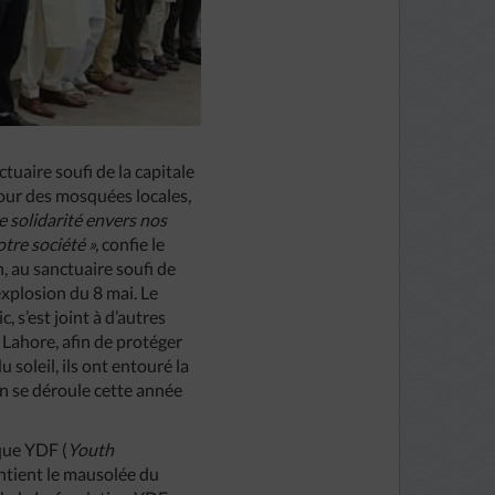
tuaire soufi de la capitale
tour des mosquées locales,
 solidarité envers nos
tre société »,
confie le
, au sanctuaire soufi de
explosion du 8 mai. Le
, s’est joint à d’autres
 Lahore, afin de protéger
 soleil, ils ont entouré la
an se déroule cette année
que YDF (
Youth
ontient le mausolée du