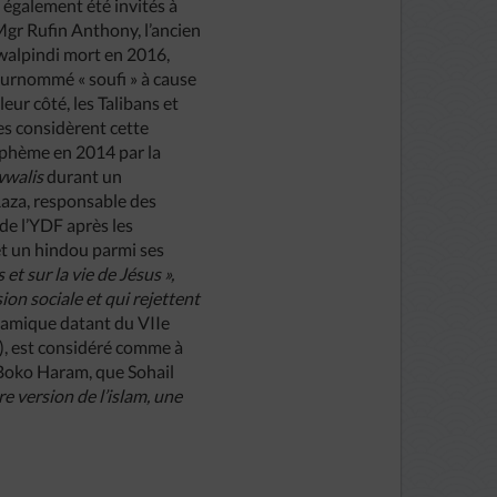
 également été invités à
Mgr Rufin Anthony, l’ancien
alpindi mort en 2016,
 surnommé « soufi » à cause
leur côté, les Talibans et
es considèrent cette
sphème en 2014 par la
wwalis
durant un
aza, responsable des
de l’YDF après les
et un hindou parmi ses
t sur la vie de Jésus »,
on sociale et qui rejettent
slamique datant du VIIe
), est considéré comme à
 Boko Haram, que Sohail
re version de l’islam, une