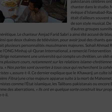
pakistanais célèbres ont
chanter dans le studio. 
évêque d’Islamabad-Raw
était d’ailleurs souvent
de son style musical. De 
d’autres groupes sunnit
érétique. Le chanteur Amjad Farid Sabri a ainsi été accusé de bla
nsi que deux chaînes de télévision, pour avoir joué des chants
qa
ait plusieurs personnalités musulmanes majeures. Sohail Ahmad R
 de l’ONG Minhaj-ul-Quran International, a remercié l’intervention 
dirige notamment une université qui compte un chrétien, un sikh 
 plusieurs cours, notamment sur les relations islamo-chrétiennes e
za.
« Nos portes sont ouvertes à tous ceux qui recherchent la cohési
istes »,
assure-t-il. Ce dernier explique que le
Khawarij,
un culte i
mière
Fitna
(une crise majeure apparue suite à la mort de Mahomet
émistes comme l’État islamique, les Talibans pakistanais ou encore
me des aberrations.
« Ils ont en quelque sorte construit leur prop
-t-il.