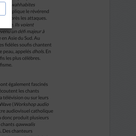
mistes wahhabites
m »,
explique le révérend
ours après les attaques.
oufie. Ils voient
evenu un défi majeur à
e en Asie du Sud. Au
es fidèles soufis chantent
le peau, appelés
dhols
. En
is les plus célèbres.
ufisme.
sont également fascinés
 écoutent les chants
la télévision ou sur leurs
 Wave (
Workshop audio
ntre audiovisuel catholique
a donc produit plusieurs
 chants
qawwalis
s. Des chanteurs