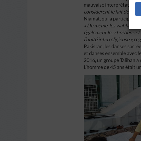
mauvaise interprétation d
considèrent le fait de cons
Niamat, qui a participé à u
« De même, les wahhabites 
également les chrétiens et
l’unité interreligieuse »,
reg
Pakistan, les danses sacrée
et danses ensemble avec fe
2016, un groupe Taliban a r
L’homme de 45 ans était u