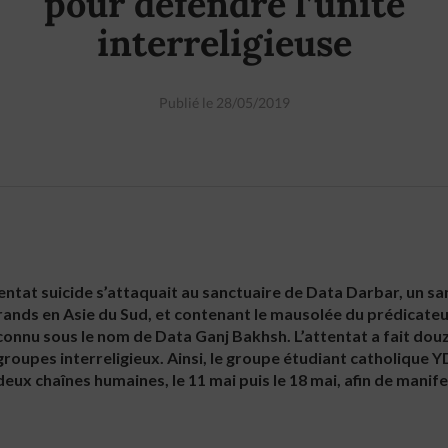
pour défendre l’unité
interreligieuse
Publié le 28/05/2019
tentat suicide s’attaquait au sanctuaire de Data Darbar, un sa
 grands en Asie du Sud, et contenant le mausolée du prédicateu
onnu sous le nom de Data Ganj Bakhsh. L’attentat a fait douze
roupes interreligieux. Ainsi, le groupe étudiant catholique
eux chaînes humaines, le 11 mai puis le 18 mai, afin de manifes