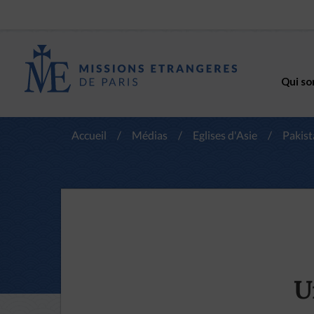
Qui so
Accueil
/
Médias
/
Eglises d'Asie
/
Pakist
U