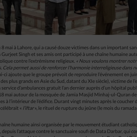
du 8 mai à Lahore, qui a causé douze victimes dans un important sanc
kh Gurjeet Singh et ses amis ont participé à une chaîne humaine au
olique contre l’extrémisme religieux.
« Nous voulons montrer notre
 Cela permet aussi de renforcer l’harmonie interreligieuse dans no
i-ci ajoute que le groupe prévoit de reproduire l’événement en juin
des plus grands en Asie du Sud, datant du XIe siècle), victime de l’
n service d’ambulances gratuit l’an dernier auprès d’un hôpital public
le 18 mai autour de la mosquée de Jamia Masjid Minhaj-ul-Quran de
s à l’intérieur de l’édifice. Durant vingt minutes après le coucher du
 célébrait «
l’iftar
», le rituel de rupture du jeûne (le mois du ramad
e chaîne humaine ainsi organisée par le mouvement étudiant catholi
), depuis l’attaque contre le sanctuaire soufi de Data Darbar, qui c