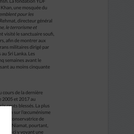
khsh. La fondation YDF
ir Khan, une mosquée du
semblent pour les
Rehmat, directeur général
e, le terrorisme et
 visité le sanctuaire soufi,
rs, afin de montrer aux
ans militaires dirigé par
 au Sri Lanka. Les
inq semaines avant le
usant au moins cinquante
u cours de la dernière
re 2005 et 2017 au
ix cents blessés. La plus
mission sur l’œcuménisme
 ultraconservatrice de
 Amjad Niamat, pourtant,
, ceux-ci y voyant une