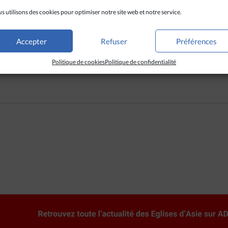
és pour les familles et les enfants. Shahbaz Masih, âgé de 52 ans, qu
s utilisons des cookies pour optimiser notre site web et notre service.
e dit reconnaissant pour ces initiatives.
« Nous étions vraiment dé
la tragédie survenue en août. Mais durant la fête du 16 décembre, n
us, nous avons reçu des couvertures, des vêtements chauds et des c
Accepter
Refuser
Préférences
Politique de cookies
Politique de confidentialité