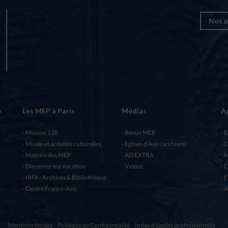
Nos p
e
Les MEP à Paris
Médias
A
Mission 128
Revue MEP
E
Musée et activités culturelles
Eglises d’Asie (archives)
C
Histoire des MEP
AD EXTRA
M
Discerner ma vocation
Vidéos
C
IRFA : Archives & Bibliothèque
E
Centre France-Asie
A
Mentions légales
Politique de Confidentialité
Index d'égalité professionnelle