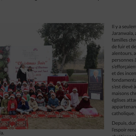
Il y a seul
Jaranwala, 
familles ch
de fuir et 
alentours, a
personnes â
s’efforçaien
et des ince
fondamental
s’est élevé 
maisons chr
églises atta
appartenan
catholique.
Depuis, dura
l’espoir re
a.