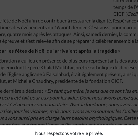
chrétienne b
temps de l’
CICF (
Cecil
e fête de Noël afin de contribuer à restaurer la dignité, l’espérance 
ctimes des événements du 16 août dernier. C’est aussi pour marquer
re, quatre mois après les attaques. Ainsi, samedi dernier, la comm
épreuve et s’est relevée afin de se préparer à célébrer ensemble la
r les fêtes de Noël qui arrivaient après la tragédie »
ébration a eu lieu en présence de plusieurs représentants des autor
ligieux dont le père Khalid Mukhtar, prêtre catholique du diocèse 
 l’Église anglicane à Faisalabad, était également présent, ainsi 
alut, et Michelle Chaudhry, présidente de la fondation CICF.
e dernière a déclaré :
« En tant que mère, je sens que ce sont les e
en peu a été fait pour eux pour les aider. Donc nous avons pensé qu
 cet évènement communautaire. Avec la fondation, nous avons 
ustice pour les victimes, mais nous avons aussi soutenu les famille
us avons aussi pris en charge leurs besoins psychologiques. Cette 
cours face aux traumatismes qu’ils continuent de porter en eux. »
Nous respectons votre vie privée.
pe catholique a également proposé des chants de Noël, et des stan