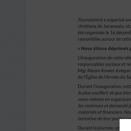
Foundation
) a organisé un
chrétiens de Jaranwala, vi
été organisée le 16 décemb
rassemblée autour de cette 
« Nous étions déprimés pa
L’inauguration de cette cél
responsables sociaux et re
Mgr Aleem Anwer, évêque de
de l’Église de l’Armée du S
Durant l’inauguration, cett
le plus souffert, et que bi
nous-mêmes en organisant
les violences et demandé j
matériels et financiers. No
tentative de leur porter se
Durant la journée, un grou