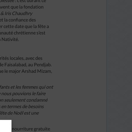
lessée : c’est durant ce
Avent que la fondation
 & Iris Chaudhry
et la confiance des
 cette date que la fête a
unauté chrétienne s’est
 Nativité.
ités locales, avec des
de Faisalabad, au Pendjab.
que le major Arshad Mizam,
nfants et les femmes qui ont
e nous pouvions le faire
non seulement condamné
s en termes de besoins
fête de Noël est une
ds de nourriture gratuite