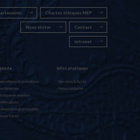
artenaires
Chartes éthiques MEP
Nous visiter
Contact
Intranet
genda
Infos pratiques
xpositions et animations
Horaires & Accès
onférences
Nous contacter
usique en mission
élébrations
vénements grand public
nnée Corée