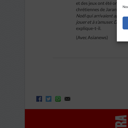
et des jeux ont été organis
Nou
chrétiennes de Jaranwala, s
Noël qui arrivaient après 
jouer et à s’amuser. De pl
explique-t-il.
(Avec Asianews)