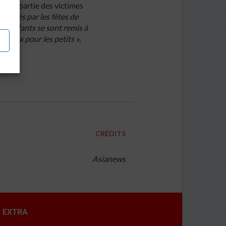
i fait partie des victimes
primés par les fêtes de
os enfants se sont remis à
adeaux pour les petits »
,
CRÉDITS
Asianews