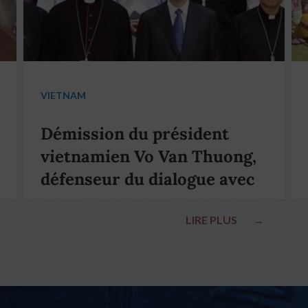
VIETNAM
Démission du président
vietnamien Vo Van Thuong,
défenseur du dialogue avec
le pape François
LIRE PLUS
→