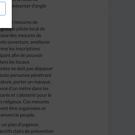
ne pas présenter d’angle
érie de mesures de
 groupe pilote local de
a base des mesures de
après ouverture, améliorer
mme les inscriptions
cipant afin de pouvoir
ans les locaux.
ntes ne doit pas dépasser
. Toute personne pénétrant
érature, porter un masque,
tance d’un mètre dans les
éparés et s’abstenir pour le
 religieux. Ces mesures
vent être organisées et
envers le peuple.
 un plan d’urgence.
ectifs clairs de prévention