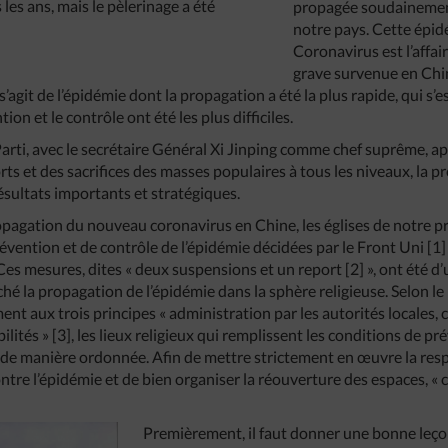
 les ans, mais le pèlerinage a été
propagée soudainemen
notre pays. Cette épi
Coronavirus est l’affai
grave survenue en Chi
s’agit de l’épidémie dont la propagation a été la plus rapide, qui s’e
on et le contrôle ont été les plus difficiles.
 Parti, avec le secrétaire Général Xi Jinping comme chef suprême, 
rts et des sacrifices des masses populaires à tous les niveaux, la p
ésultats importants et stratégiques.
opagation du nouveau coronavirus en Chine, les églises de notre p
vention et de contrôle de l’épidémie décidées par le Front Uni [1] 
 Ces mesures, dites « deux suspensions et un report [2] », ont été d
 la propagation de l’épidémie dans la sphère religieuse. Selon le 
ent aux trois principes « administration par les autorités locales
lités » [3], les lieux religieux qui remplissent les conditions de pr
 de manière ordonnée. Afin de mettre strictement en œuvre la resp
ontre l’épidémie et de bien organiser la réouverture des espaces, « 
Premièrement, il faut donner une bonne leço