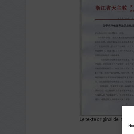
Le texte original de la note
Nou