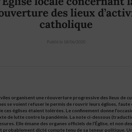
l’Église locale concernant l
ouverture des lieux d’activ
catholique
Publié le 18/06/2020
civiles organisent une réouverture progressive des lieux de c
 se voient refuser le permis de rouvrir leurs églises, faute
 ces églises étaient tolérées. Le confinement donne l’occas
te de lutte contre la pandémie. La note ci-dessous (traductio
esures. Elle émane des organes officiels de l’Église, et non des
t probablement dicté compte tenu de sa teneur politique. Une