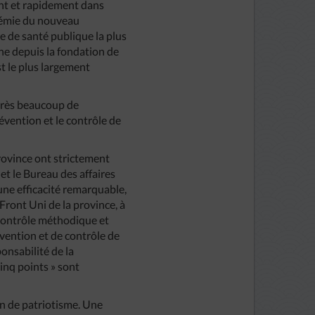
t et rapidement dans
démie du nouveau
re de santé publique la plus
ne depuis la fondation de
st le plus largement
après beaucoup de
révention et le contrôle de
rovince ont strictement
et le Bureau des affaires
’une efficacité remarquable,
Front Uni de la province, à
, contrôle méthodique et
évention et de contrôle de
onsabilité de la
cinq points » sont
n de patriotisme. Une