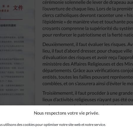
cérémonie solennelle de lever de drapeau aura
l’ouverture de chaque lieu. Lors de la première
clercs catholiques devront raconter une « his
l’épidémie » de manière vive et touchante po
croyants comprenne la supériorité du système
pour renforcer le patriotisme et la fierté nati
Deuxièmement, il faut évaluer les risques. A
lieu, il faut d’abord dresser, pour chaque ville
d’évaluation des risques et avoir reçu l’appro
ministère des Affaires Religieuses et des Min
départements. Grâce aux vérifications conjoi
entités, toutes les failles pouvant représent
comblées, et on s’assurera ainsi d’éviter le 
Troisièmement, il faut procéder à une grande 
lieux d’activités religieuses n’ayant pas été 
un long moment, ainsi que certains équipemen
n’ont pas été utilisés depuis longtemps, peu
Nous respectons votre vie privée.
 en chinois.
cachés pour la sécurité. Chaque lieu doit don
s utilisons des cookies pour optimiser notre site web et notre service.
inspection approfondie et détaillée portant s
bâtiments, la sécurité électrique, la sécurité i