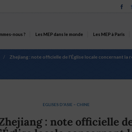
mmes-nous ?
Les MEP dans le monde
Les MEP à Paris
/
Zhejiang : note officielle de l’Église locale concernant la
EGLISES D'ASIE
–
CHINE
Zhejiang : note officielle d