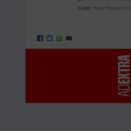
Crédit :
Peter Potrowl
/
CC