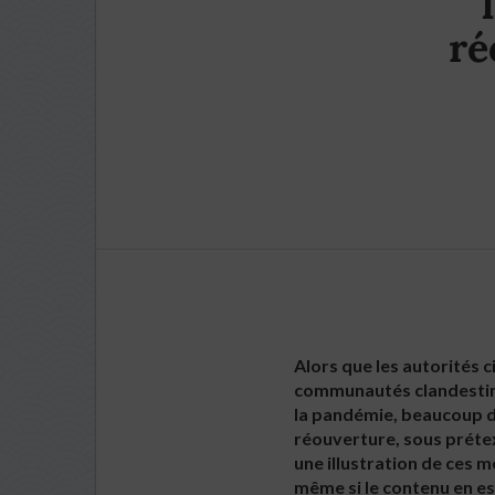
ré
Alors que les autorités 
communautés clandestines
la pandémie, beaucoup de
réouverture, sous prétex
une illustration de ces m
même si le contenu en es