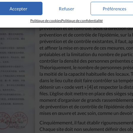
s activités, etc. Cette inspection doit couvrir tous les domaines et 
Accepter
Refuser
Préférences
Politique de cookies
Politique de confidentialité
Quatrièmement, il faut mettre en œuvre une s
prévention et de contrôle. Sous la direction du
prévention et de contrôle de l’épidémie, sur l
prévention et de contrôle existantes, il faut, 
et affiner la mise en œuvre de ces mesures, co
préalables et la limitation du nombre de parti
contrôler la densité des personnes présentes d
Théoriquement, le nombre de personnes prése
la moitié de la capacité habituelle des locaux
dans le lieu culte doit faire contrôler sa temp
détenir un « code vert » [4] et respecter la dis
files. L’église doit mettre en place des sièges s
moment d’organiser de grands rassemblements
de prévention et de contrôle de l’épidémie doi
mises en œuvre et avec soin, comme un devoir 
Cinquièmement, il faut établir rigoureusement
Chaque site doit non seulement définir des obj