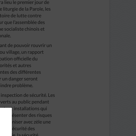
 lieu le premier jour de
 liturgie de la Parole, les
toire de lutte contre
ur que l’assemblée des
 socialiste chinois et
onale.
vant de pouvoir rouvrir un
 ou village, un rapport
bation officielle du
orités et autres
ntes des différentes
er un danger seront
moindre problème.
inspection de sécurité. Les
ouverts au public pendant
ts et installations qui
vent présenter des risques
c organiser avec zèle une
ur la sécurité des
ncendie, la sécurité