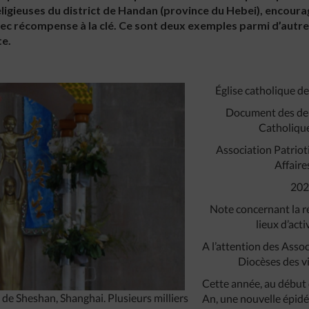
religieuses du district de Handan (province du Hebei), encour
 avec récompense à la clé. Ce sont deux exemples parmi d’aut
te.
Église catholique de
Document des deux
Catholique
Association Patrio
Affaires
2020
Note concernant la 
lieux d’act
A l’attention des Asso
Diocèses des vi
Cette année, au début 
de Sheshan, Shanghai. Plusieurs milliers
An, une nouvelle épid