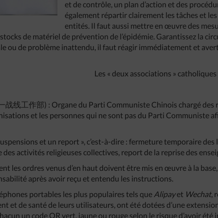
et de contrôle, un plan d’action et des procédu
également répartir clairement les tâches et les
entités. Il faut aussi mettre en œuvre des mes
 stocks de matériel de prévention de l’épidémie. Garantissez la circ
le ou de problème inattendu, il faut réagir immédiatement et averti
Les « deux associations » catholiques
工作部) : Organe du Parti Communiste Chinois chargé des rela
nisations et les personnes qui ne sont pas du Parti Communiste afi
sions et un report », c’est-à-dire : fermeture temporaire des li
e des activités religieuses collectives, report de la reprise des ens
nt les ordres venus d’en haut doivent être mis en œuvre à la base,
abilité après avoir reçu et entendu les instructions.
léphones portables les plus populaires tels que
Alipay
et
Wechat
,
 et de santé de leurs utilisateurs, ont été dotées d’une extension 
acun un code QR vert, jaune ou rouge selon le risque d’avoir été in