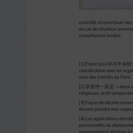
contrôle, et constituer des
en cas de situation anorma
compétentes locales.
[1] Front Uni (中共中央统一战线
coordination avec les orga
sens des intérêts du Parti.
[2] 双暂停一延迟 : « deux suspen
religieuse, arrêt temporair
[3] Façon de décrire comme
devant prendre leur respons
[4] Les applications des té
personnelles de déplacement
gouvernement attribue à ch