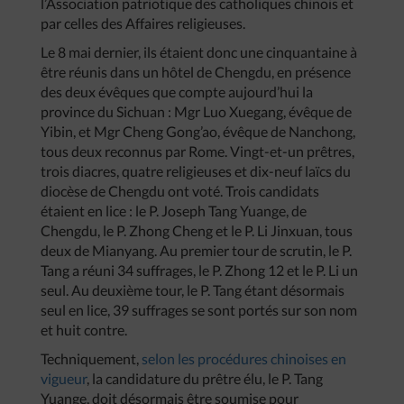
l’Association patriotique des catholiques chinois et
par celles des Affaires religieuses.
Le 8 mai dernier, ils étaient donc une cinquantaine à
être réunis dans un hôtel de Chengdu, en présence
des deux évêques que compte aujourd’hui la
province du Sichuan : Mgr Luo Xuegang, évêque de
Yibin, et Mgr Cheng Gong’ao, évêque de Nanchong,
tous deux reconnus par Rome. Vingt-et-un prêtres,
trois diacres, quatre religieuses et dix-neuf laïcs du
diocèse de Chengdu ont voté. Trois candidats
étaient en lice : le P. Joseph Tang Yuange, de
Chengdu, le P. Zhong Cheng et le P. Li Jinxuan, tous
deux de Mianyang. Au premier tour de scrutin, le P.
Tang a réuni 34 suffrages, le P. Zhong 12 et le P. Li un
seul. Au deuxième tour, le P. Tang étant désormais
seul en lice, 39 suffrages se sont portés sur son nom
et huit contre.
Techniquement,
selon les procédures chinoises en
vigueur
, la candidature du prêtre élu, le P. Tang
Yuange, doit désormais être soumise pour