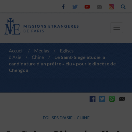
Toggle
navigat
Accueil
/
Médias
/
Eglises
d'Asie
/
Chine
/
Le Saint-Siège étudie la
candidature d’un prêtre « élu » pour le diocèse de
Chengdu
EGLISES D'ASIE
–
CHINE