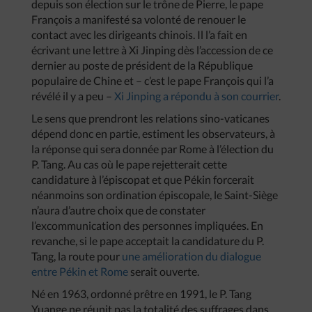
depuis son élection sur le trône de Pierre, le pape
François a manifesté sa volonté de renouer le
contact avec les dirigeants chinois. Il l’a fait en
écrivant une lettre à Xi Jinping dès l’accession de ce
dernier au poste de président de la République
populaire de Chine et – c’est le pape François qui l’a
révélé il y a peu –
Xi Jinping a répondu à son courrier
.
Le sens que prendront les relations sino-vaticanes
dépend donc en partie, estiment les observateurs, à
la réponse qui sera donnée par Rome à l’élection du
P. Tang. Au cas où le pape rejetterait cette
candidature à l’épiscopat et que Pékin forcerait
néanmoins son ordination épiscopale, le Saint-Siège
n’aura d’autre choix que de constater
l’excommunication des personnes impliquées. En
revanche, si le pape acceptait la candidature du P.
Tang, la route pour
une amélioration du dialogue
entre Pékin et Rome
serait ouverte.
Né en 1963, ordonné prêtre en 1991, le P. Tang
Yuange ne réunit pas la totalité des suffrages dans