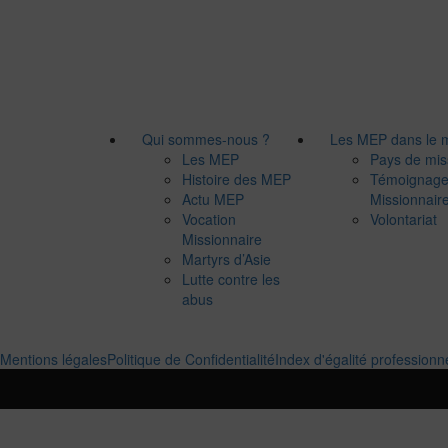
Qui sommes-nous ?
Les MEP dans le
Les MEP
Pays de mis
Histoire des MEP
Témoignag
Actu MEP
Missionnair
Vocation
Volontariat
Missionnaire
Martyrs d’Asie
Lutte contre les
abus
Mentions légales
Politique de Confidentialité
Index d'égalité professionn