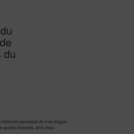
 du
 de
s du
bâtiment paroissial de trois étages,
s de quatre évêques, dont deux