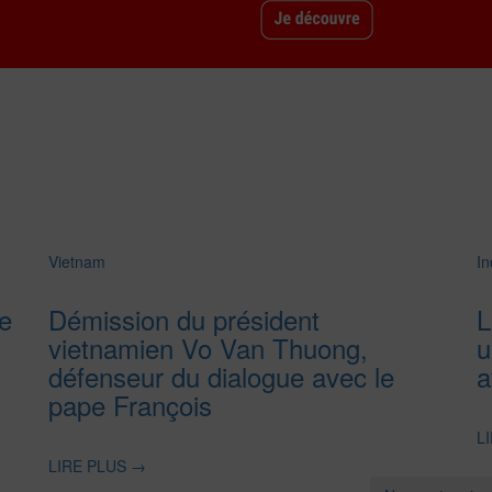
Vietnam
In
e
Démission du président
L
vietnamien Vo Van Thuong,
u
défenseur du dialogue avec le
a
pape François
L
LIRE PLUS
→