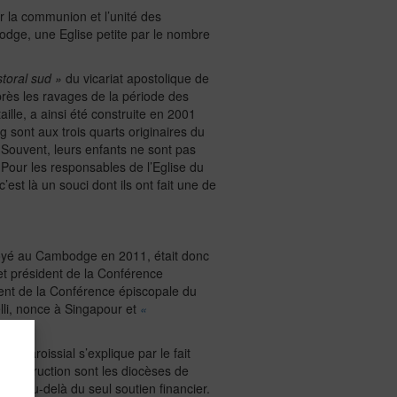
 la communion et l’unité des
dge, une Eglise petite par le nombre
toral sud »
du vicariat apostolique de
rès les ravages de la période des
lle, a ainsi été construite en 2001
 sont aux trois quarts originaires du
 Souvent, leurs enfants ne sont pas
 Pour les responsables de l’Eglise du
est là un souci dont ils ont fait une de
voyé au Cambodge en 2011, était donc
et président de la Conférence
nt de la Conférence épiscopale du
li, nonce à Singapour et
«
 paroissial s’explique par le fait
 construction sont les diocèses de
va au-delà du seul soutien financier.