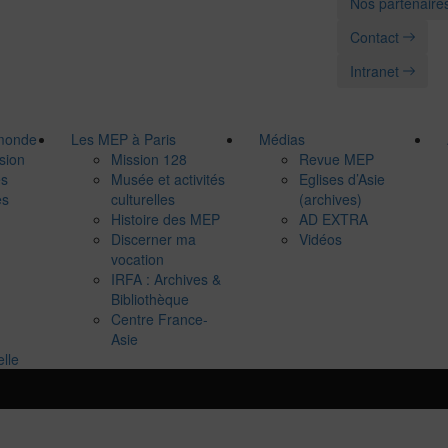
Nos partenaire
Contact
Intranet
 monde
Les MEP à Paris
Médias
sion
Mission 128
Revue MEP
es
Musée et activités
Eglises d’Asie
es
culturelles
(archives)
Histoire des MEP
AD EXTRA
Discerner ma
Vidéos
vocation
IRFA : Archives &
Bibliothèque
Centre France-
Asie
elle