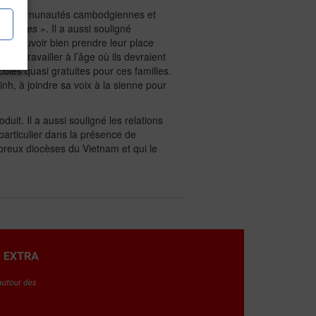
es communautés cambodgiennes et
fférences »
. Il a aussi souligné
ur pouvoir bien prendre leur place
ts travailler à l’âge où ils devraient
écoles quasi gratuites pour ces familles.
h, à joindre sa voix à la sienne pour
uit. Il a aussi souligné les relations
 particulier dans la présence de
breux diocèses du Vietnam et qui le