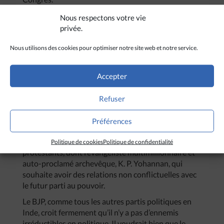
Le BJP a donc désespérément besoin de se
Nous respectons votre vie
rapprocher des chrétiens au Kerala afin de
privée.
provoquer un changement marquant dans les
Nous utilisons des cookies pour optimiser notre site web et notre service.
habitudes électorales.
« Rallier les chrétiens est très
important pour le BJP et cela nous aiderait à affaiblir
le Congrès dans l’Etat. La présence de Modi et son
Accepter
aura de ‘bon gouvernant’
[en tant que ministre-
président du Gujarat. NdT]
sont d’une importance
Refuser
capitale pour convaincre les leaders chrétiens »
,
explique un autre responsable du BJP.
Préférences
Selon des sources internes au parti hindouiste, le
BJP a déjà pris contact avec des groupes
Politique de cookies
Politique de confidentialité
protestants, dont l’évangéliste multimillionnaire et
auto-proclamé archevêque, K. P. Yohannan, qui
souhaite avoir des relations non conflictuelles avec
le futur parti au pouvoir.
Le BJP, comme tous les autres partis politiques en
Inde, croit fermement qu’il n’y a pas d’ennemis
irréductibles en politique. Il voudrait bien que le