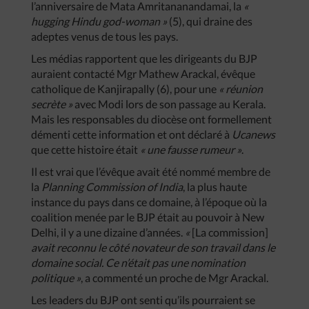
l’anniversaire de Mata Amritananandamai, la
«
hugging Hindu god-woman »
(5), qui draine des
adeptes venus de tous les pays.
Les médias rapportent que les dirigeants du BJP
auraient contacté Mgr Mathew Arackal, évêque
catholique de Kanjirapally (6), pour une
« réunion
secrète »
avec Modi lors de son passage au Kerala.
Mais les responsables du diocèse ont formellement
démenti cette information et ont déclaré à
Ucanews
que cette histoire était
« une fausse rumeur »
.
Il est vrai que l’évêque avait été nommé membre de
la
Planning Commission of India
, la plus haute
instance du pays dans ce domaine, à l’époque où la
coalition menée par le BJP était au pouvoir à New
Delhi, il y a une dizaine d’années.
«
[La commission]
avait reconnu le côté novateur de son travail dans le
domaine social. Ce n’était pas une nomination
politique »
, a commenté un proche de Mgr Arackal.
Les leaders du BJP ont senti qu’ils pourraient se