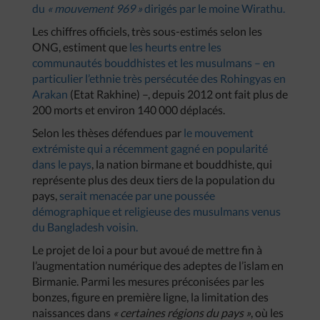
du
« mouvement 969 »
dirigés par le moine Wirathu.
Les chiffres officiels, très sous-estimés selon les
ONG, estiment que
les heurts entre les
communautés bouddhistes et les musulmans – en
particulier l’ethnie très persécutée des Rohingyas en
Arakan
(Etat Rakhine) –, depuis 2012 ont fait plus de
200 morts et environ 140 000 déplacés.
Selon les thèses défendues par
le mouvement
extrémiste qui a récemment gagné en popularité
dans le pays
, la nation birmane et bouddhiste, qui
représente plus des deux tiers de la population du
pays,
serait menacée par une poussée
démographique et religieuse des musulmans venus
du Bangladesh voisin.
Le projet de loi a pour but avoué de mettre fin à
l’augmentation numérique des adeptes de l’islam en
Birmanie. Parmi les mesures préconisées par les
bonzes, figure en première ligne, la limitation des
naissances dans
« certaines régions du pays »
, où les